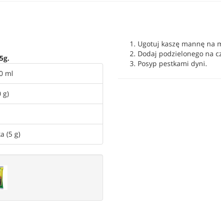
Ugotuj kaszę mannę na 
Dodaj podzielonego na cz
5g.
Posyp pestkami dyni.
0 ml
 g)
a (5 g)