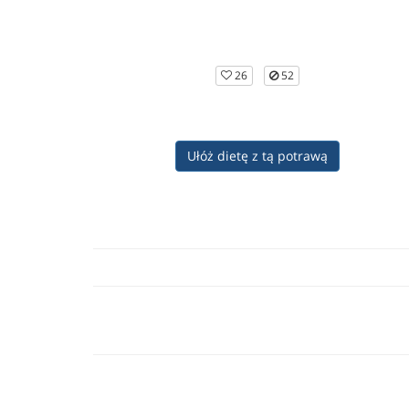
26
52
Ułóż dietę z tą potrawą