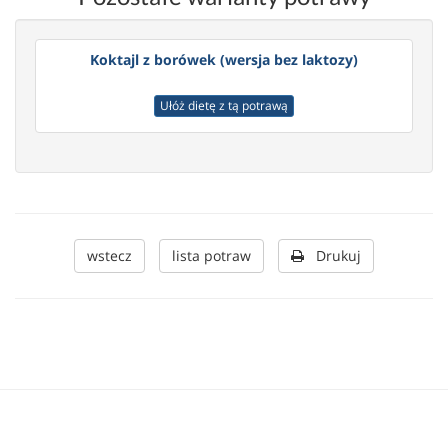
Koktajl z borówek (wersja bez laktozy)
Ułóż dietę z tą potrawą
wstecz
lista potraw
Drukuj