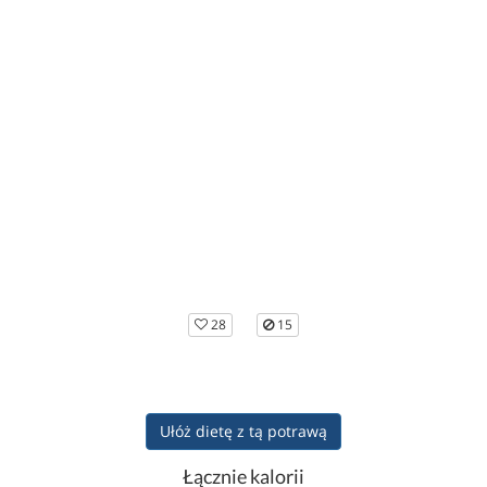
28
15
Ułóż dietę z tą potrawą
Łącznie kalorii