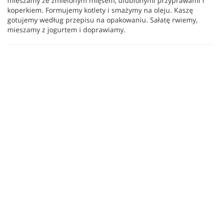
mieszamy ze zmielonym mięsem, ulubionymi przyprawami i
koperkiem. Formujemy kotlety i smażymy na oleju. Kaszę
gotujemy według przepisu na opakowaniu. Sałatę rwiemy,
mieszamy z jogurtem i doprawiamy.