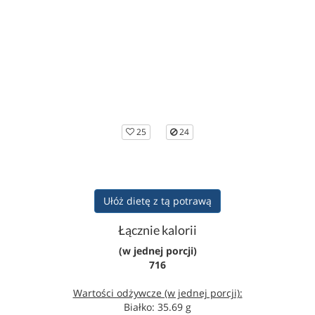
25
24
Ułóż dietę z tą potrawą
Łącznie kalorii
(w jednej porcji)
716
Wartości odżywcze (w jednej porcji):
Białko: 35.69 g