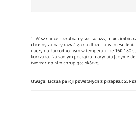
1. W szklance rozrabiamy sos sojowy, miód, imbir,
chcemy zamarynować go na dłużej, aby mięso lepie
naczyniu żaroodpornym w temperaturze 160-180 sto
kurczaka. Na samym początku marynata jedynie deli
tworząc na nim chrupiącą skórkę.
Uwaga! Liczba porcji powstałych z przepisu: 2. Po