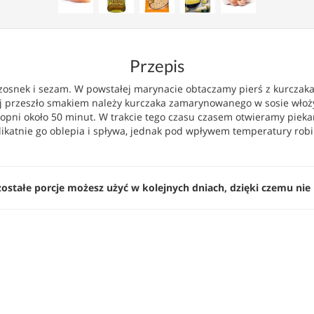
Przepis
 czosnek i sezam. W powstałej marynacie obtaczamy pierś z kurczak
j przeszło smakiem należy kurczaka zamarynowanego w sosie włoży
pni około 50 minut. W trakcie tego czasu czasem otwieramy piekar
katnie go oblepia i spływa, jednak pod wpływem temperatury robi s
zostałe porcje możesz użyć w kolejnych dniach, dzięki czemu nie