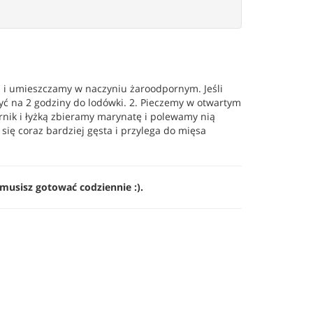
a i umieszczamy w naczyniu żaroodpornym. Jeśli
ć na 2 godziny do lodówki. 2. Pieczemy w otwartym
nik i łyżką zbieramy marynatę i polewamy nią
ię coraz bardziej gęsta i przylega do mięsa
 musisz gotować codziennie :).