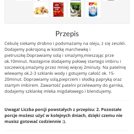
Przepis
Cebulę siekamy drobno i podsmażamy na oleju, ż się zeszkli.
Dodajemy pokrojoną w kostkę marchewkę i
pietruszkę.Doprawiamy solą i smażymy,mieszając prze
ok.10minut. Następnie dodajemy połowę startego imbiru i
soczewicę,smażymy przez mniej więcej 2minuty. Na patelnię
wlewamy ok.2-3 szklanki wody i gotujemy całość ok. 15-
20minut. Doprawiamy solą,pieprzem i słodką papryką oraz
startym imbirem. Zawartość patelni przelewamy do garnka,
dodajemy szklankę mleka migdałowego i blendujemy.
Uwaga! Liczba porcji powstałych z przepisu: 2. Pozostałe
porcje możesz użyć w kolejnych dniach, dzięki czemu nie
musisz gotować codziennie :).