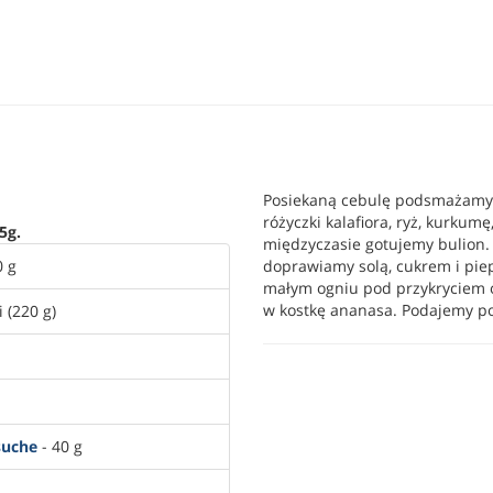
Posiekaną cebulę podsmażamy 
różyczki kalafiora, ryż, kurkum
5g.
międzyczasie gotujemy bulion.
0 g
doprawiamy solą, cukrem i pie
małym ogniu pod przykryciem 
w kostkę ananasa. Podajemy p
 (220 g)
suche
- 40 g