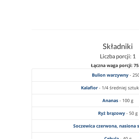
Składniki
Liczba porcji: 1
Łączna waga porcji: 75
Bulion warzywny
- 25
Kalafior
- 1/4 średniej sztuki
Ananas
- 100 g
Ryż brązowy
- 50 g
Soczewica czerwona, nasiona 
Cebula
- 40 g