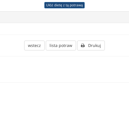
Ułóż dietę z tą potrawą
wstecz
lista potraw
Drukuj