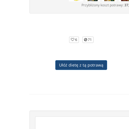
Przybliżony koszt potrawy:
37
6
71
Ułóż dietę z tą potrawą