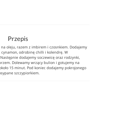
Przepis
na oleju, razem z imbirem i czosnkiem. Dodajemy
ę, cynamon, odrobinę chilli i kolendrę. W
 Następnie dodajemy soczewicę oraz rodzynki,
przem. Dolewamy wrzący bulion i gotujemy na
około 15 minut. Pod koniec dodajemy pokrojonego
osypane szczypiorkiem.