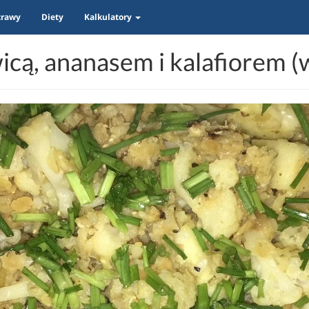
trawy
Diety
Kalkulatory
wicą, ananasem i kalafiorem (w