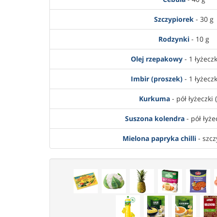
Szczypiorek
- 30 g
Rodzynki
- 10 g
Olej rzepakowy
- 1 łyżeczk
Imbir (proszek)
- 1 łyżeczk
Kurkuma
- pół łyżeczki (
Suszona kolendra
- pół łyżec
Mielona papryka chilli
- szcz