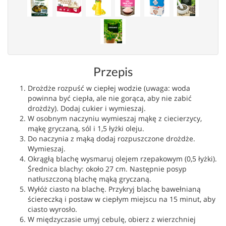
Przepis
Drożdże rozpuść w ciepłej wodzie (uwaga: woda
powinna być ciepła, ale nie gorąca, aby nie zabić
drożdży). Dodaj cukier i wymieszaj.
W osobnym naczyniu wymieszaj mąkę z ciecierzycy,
mąkę gryczaną, sól i 1,5 łyżki oleju.
Do naczynia z mąką dodaj rozpuszczone drożdże.
Wymieszaj.
Okrągłą blachę wysmaruj olejem rzepakowym (0,5 łyżki).
Średnica blachy: około 27 cm. Następnie posyp
natłuszczoną blachę mąką gryczaną.
Wyłóż ciasto na blachę. Przykryj blachę bawełnianą
ściereczką i postaw w ciepłym miejscu na 15 minut, aby
ciasto wyrosło.
W międzyczasie umyj cebulę, obierz z wierzchniej