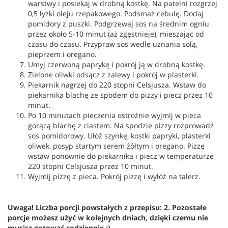
warstwy i posiekaj w drobną kostkę. Na patelni rozgrzej
0,5 łyżki oleju rzepakowego. Podsmaż cebulę. Dodaj
pomidory z puszki. Podgrzewaj sos na średnim ogniu
przez około 5-10 minut (aż zgęstnieje), mieszając od
czasu do czasu. Przypraw sos wedle uznania solą,
pieprzem i oregano.
Umyj czerwoną paprykę i pokrój ją w drobną kostkę.
Zielone oliwki odsącz z zalewy i pokrój w plasterki.
Piekarnik nagrzej do 220 stopni Celsjusza. Wstaw do
piekarnika blachę ze spodem do pizzy i piecz przez 10
minut.
Po 10 minutach pieczenia ostrożnie wyjmij w pieca
gorącą blachę z ciastem. Na spodzie pizzy rozprowadź
sos pomidorowy. Ułóż szynkę, kostki papryki, plasterki
oliwek, posyp startym serem żółtym i oregano. Pizzę
wstaw ponownie do piekarnika i piecz w temperaturze
220 stopni Celsjusza przez 10 minut.
Wyjmij pizzę z pieca. Pokrój pizzę i wyłóż na talerz.
Uwaga! Liczba porcji powstałych z przepisu: 2. Pozostałe
porcje możesz użyć w kolejnych dniach, dzięki czemu nie
musisz gotować codziennie :).