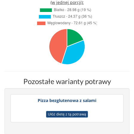
(w jednej porcji):
Pozostałe warianty potrawy
Pizza bezglutenowa z salami
Ułóż dietę z tą potrawą