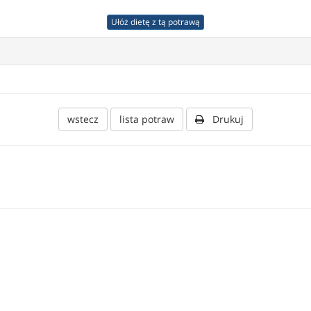
Ułóż dietę z tą potrawą
wstecz
lista potraw
Drukuj