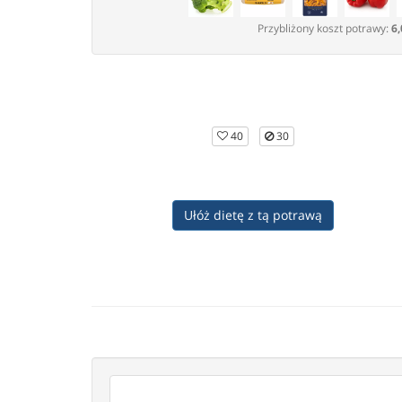
Przybliżony koszt potrawy:
6,
40
30
Ułóż dietę z tą potrawą