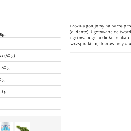
Brokuła gotujemy na parze prz
(al dente). Ugotowane na tward
5g.
ugotowanego brokuła i makaro
szczypiorkiem, doprawiamy ul
a (60 g)
 50 g
0 g
20 g