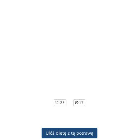
25
17
Ułóż dietę z tą potrawą