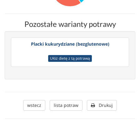
Pozostałe warianty potrawy
Placki kukurydziane (bezglutenowe)
Ułóż dietę z tą potrawą
wstecz
lista potraw
Drukuj