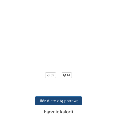
39
14
Ułóż dietę z tą potrawą
Łącznie kalorii