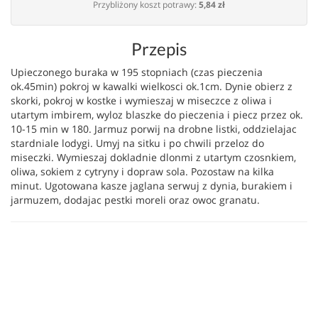
Przybliżony koszt potrawy:
5,84 zł
Przepis
Upieczonego buraka w 195 stopniach (czas pieczenia
ok.45min) pokroj w kawalki wielkosci ok.1cm. Dynie obierz z
skorki, pokroj w kostke i wymieszaj w miseczce z oliwa i
utartym imbirem, wyloz blaszke do pieczenia i piecz przez ok.
10-15 min w 180. Jarmuz porwij na drobne listki, oddzielajac
stardniale lodygi. Umyj na sitku i po chwili przeloz do
miseczki. Wymieszaj dokladnie dlonmi z utartym czosnkiem,
oliwa, sokiem z cytryny i dopraw sola. Pozostaw na kilka
minut. Ugotowana kasze jaglana serwuj z dynia, burakiem i
jarmuzem, dodajac pestki moreli oraz owoc granatu.