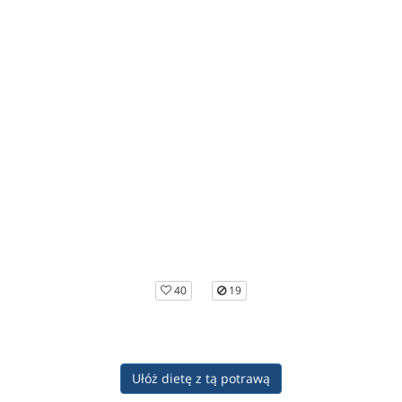
40
19
Ułóż dietę z tą potrawą