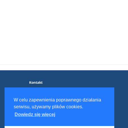
Kontakt
Blog
Polityka prywatności
W celu zapewnienia poprawnego działania
Regulamin serwisu
serwisu, używamy plików cookies.
Dowiedz się więcej
© 2017 - 2026 Dieter.pl