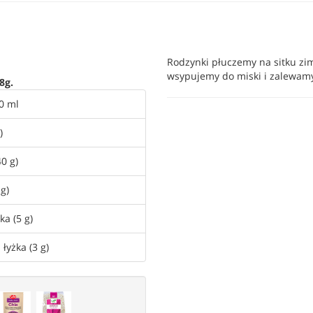
Rodzynki płuczemy na sitku zi
wsypujemy do miski i zalewam
8g.
0 ml
)
40 g)
 g)
ka (5 g)
 łyżka (3 g)