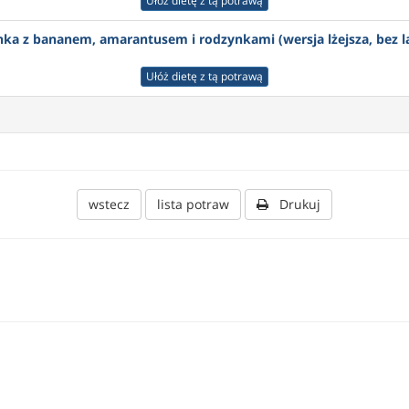
Ułóż dietę z tą potrawą
ka z bananem, amarantusem i rodzynkami (wersja lżejsza, bez l
Ułóż dietę z tą potrawą
wstecz
lista potraw
Drukuj