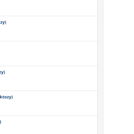
zy)
zy)
ktozy)
)