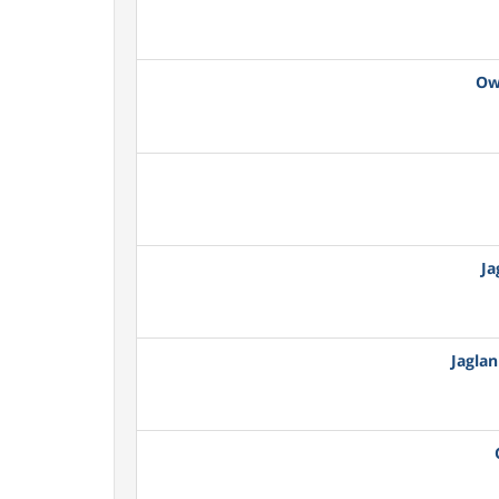
Ow
Ja
Jagla