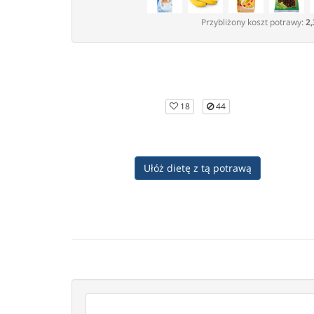
Przybliżony koszt potrawy:
2,
18
44
Ułóż dietę z tą potrawą