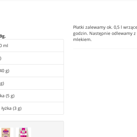
Płatki zalewamy ok. 0,5 l wrzą
godzin. Następnie odlewamy z 
9g.
mlekiem.
0 ml
)
(40 g)
 g)
ka (5 g)
 łyżka (3 g)