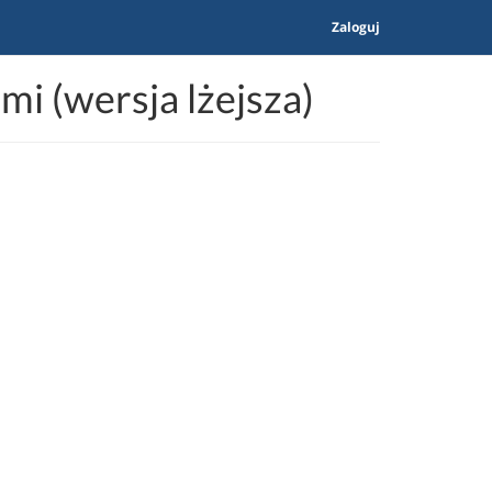
Zaloguj
i (wersja lżejsza)