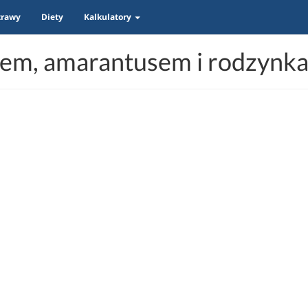
trawy
Diety
Kalkulatory
m, amarantusem i rodzynkam