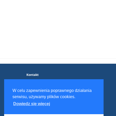
Kontakt
Blog
Polityka prywatności
W celu zapewnienia poprawnego działania
Regulamin serwisu
serwisu, używamy plików cookies.
Dowiedz się więcej
© 2017 - 2026 Dieter.pl