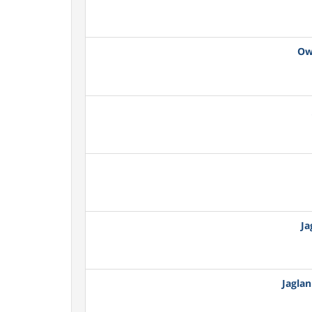
Ow
Ja
Jagla