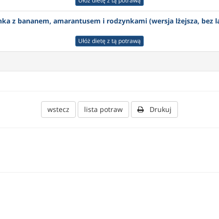
Ułóż dietę z tą potrawą
ka z bananem, amarantusem i rodzynkami (wersja lżejsza, bez l
Ułóż dietę z tą potrawą
wstecz
lista potraw
Drukuj