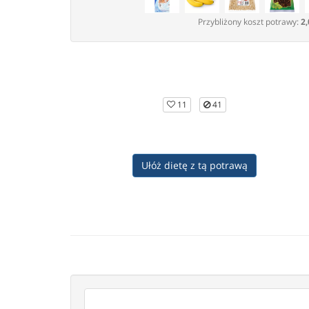
Przybliżony koszt potrawy:
2,
11
41
Ułóż dietę z tą potrawą