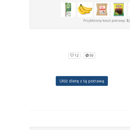
Przybliżony koszt potrawy:
3,
12
50
Ułóż dietę z tą potrawą