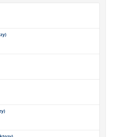
zy)
zy)
ktozy)