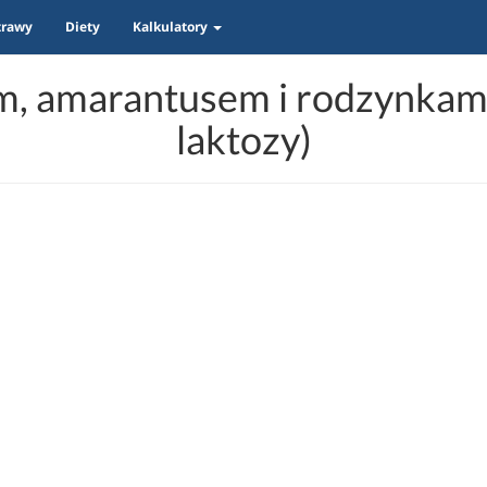
trawy
Diety
Kalkulatory
 amarantusem i rodzynkami 
laktozy)