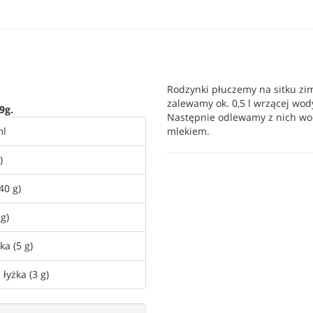
Rodzynki płuczemy na sitku zi
zalewamy ok. 0,5 l wrzącej wod
9g.
Następnie odlewamy z nich wo
ml
mlekiem.
)
(40 g)
 g)
ka (5 g)
 łyżka (3 g)