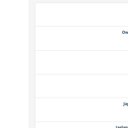
Ow
Ja
Jagla