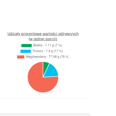
Udziały procentowe wartości odżywczych
(w jednej porcji):