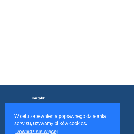
Kontakt
Blog
Polityka prywatności
W celu zapewnienia poprawnego działania
Regulamin serwisu
serwisu, używamy plików cookies.
Dowiedz się więcej