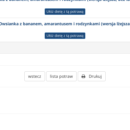
Ułóż dietę z tą potrawą
Owsianka z bananem, amarantusem i rodzynkami (wersja lżejsza
Ułóż dietę z tą potrawą
wstecz
lista potraw
Drukuj