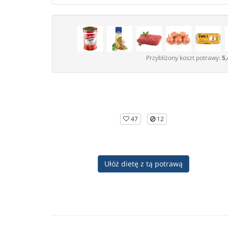
Przybliżony koszt potrawy:
5,
47
12
Ułóż dietę z tą potrawą