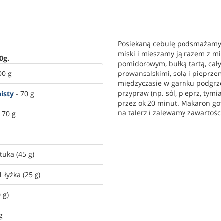
Posiekaną cebulę podsmażamy 
miski i mieszamy ją razem z m
0g.
pomidorowym, bułką tartą, cały
00 g
prowansalskimi, solą i pieprz
międzyczasie w garnku podgr
przypraw (np. sól, pieprz, tym
isty
- 70 g
przez ok 20 minut. Makaron go
na talerz i zalewamy zawartośc
 70 g
tuka (45 g)
1 łyżka (25 g)
 g)
g