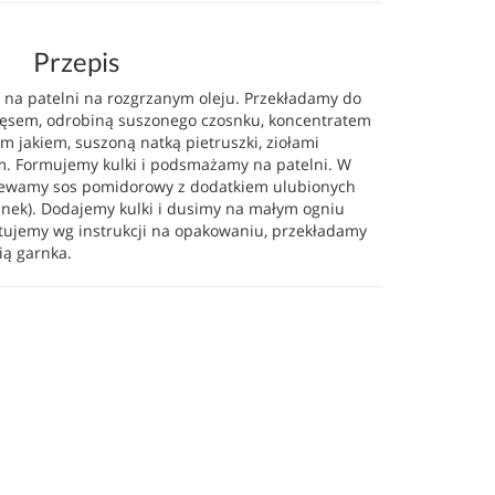
Przepis
na patelni na rozgrzanym oleju. Przekładamy do
ięsem, odrobiną suszonego czosnku, koncentratem
m jakiem, suszoną natką pietruszki, ziołami
em. Formujemy kulki i podsmażamy na patelni. W
zewamy sos pomidorowy z dodatkiem ulubionych
ianek). Dodajemy kulki i dusimy na małym ogniu
tujemy wg instrukcji na opakowaniu, przekładamy
ią garnka.