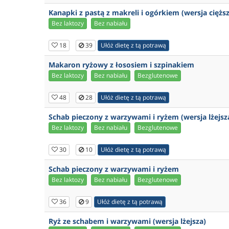
Kanapki z pastą z makreli i ogórkiem (wersja ciężs
Bez laktozy
Bez nabiału
18
39
Ułóż dietę z tą potrawą
Makaron ryżowy z łososiem i szpinakiem
Bez laktozy
Bez nabiału
Bezglutenowe
48
28
Ułóż dietę z tą potrawą
Schab pieczony z warzywami i ryżem (wersja lżejsz
Bez laktozy
Bez nabiału
Bezglutenowe
30
10
Ułóż dietę z tą potrawą
Schab pieczony z warzywami i ryżem
Bez laktozy
Bez nabiału
Bezglutenowe
36
9
Ułóż dietę z tą potrawą
Ryż ze schabem i warzywami (wersja lżejsza)