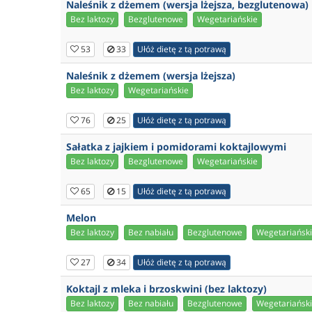
Naleśnik z dżemem (wersja lżejsza, bezglutenowa)
Bez laktozy
Bezglutenowe
Wegetariańskie
53
33
Ułóż dietę z tą potrawą
Naleśnik z dżemem (wersja lżejsza)
Bez laktozy
Wegetariańskie
76
25
Ułóż dietę z tą potrawą
Sałatka z jajkiem i pomidorami koktajlowymi
Bez laktozy
Bezglutenowe
Wegetariańskie
65
15
Ułóż dietę z tą potrawą
Melon
Bez laktozy
Bez nabiału
Bezglutenowe
Wegetariańsk
27
34
Ułóż dietę z tą potrawą
Koktajl z mleka i brzoskwini (bez laktozy)
Bez laktozy
Bez nabiału
Bezglutenowe
Wegetariańsk