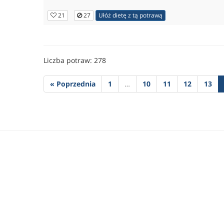
21
27
Ułóż dietę z tą potrawą
Liczba potraw: 278
« Poprzednia
1
…
10
11
12
13