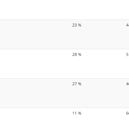
23 %
4
28 %
5
27 %
4
11 %
6