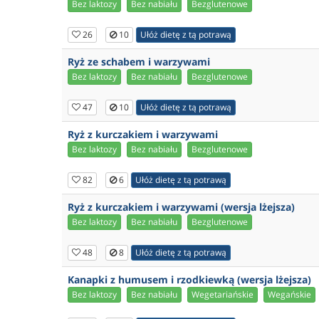
Bez laktozy
Bez nabiału
Bezglutenowe
26
10
Ułóż dietę z tą potrawą
Ryż ze schabem i warzywami
Bez laktozy
Bez nabiału
Bezglutenowe
47
10
Ułóż dietę z tą potrawą
Ryż z kurczakiem i warzywami
Bez laktozy
Bez nabiału
Bezglutenowe
82
6
Ułóż dietę z tą potrawą
Ryż z kurczakiem i warzywami (wersja lżejsza)
Bez laktozy
Bez nabiału
Bezglutenowe
48
8
Ułóż dietę z tą potrawą
Kanapki z humusem i rzodkiewką (wersja lżejsza)
Bez laktozy
Bez nabiału
Wegetariańskie
Wegańskie