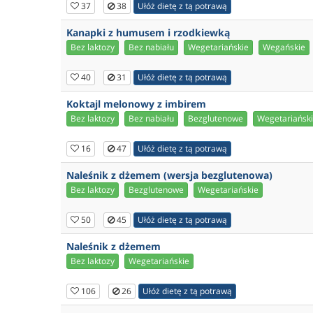
37
38
Ułóż dietę z tą potrawą
Kanapki z humusem i rzodkiewką
Bez laktozy
Bez nabiału
Wegetariańskie
Wegańskie
40
31
Ułóż dietę z tą potrawą
Koktajl melonowy z imbirem
Bez laktozy
Bez nabiału
Bezglutenowe
Wegetariańsk
16
47
Ułóż dietę z tą potrawą
Naleśnik z dżemem (wersja bezglutenowa)
Bez laktozy
Bezglutenowe
Wegetariańskie
50
45
Ułóż dietę z tą potrawą
Naleśnik z dżemem
Bez laktozy
Wegetariańskie
106
26
Ułóż dietę z tą potrawą