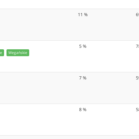
11 %
6
5 %
7
ie
Wegańskie
7 %
5
8 %
5