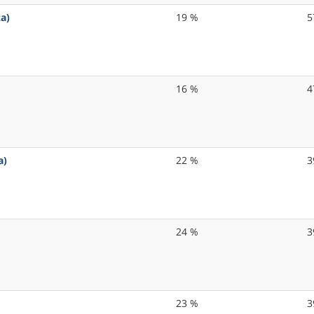
za)
19 %
5
16 %
4
a)
22 %
3
24 %
3
23 %
3