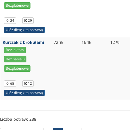
Bezglutenowe
24
29
Ułóż dietę z tą potrawą
Kurczak z brokułami
72 %
16 %
12 %
Bez laktozy
Bez nabiału
Bezglutenowe
65
12
Ułóż dietę z tą potrawą
Liczba potraw: 288