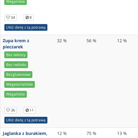
Wegańskie
34
8
Ułóż dietę z tą potrawą
Zupa krem z
32 %
56 %
12 %
pieczarek
Bez laktozy
Bez nabiału
Bezglutenowe
Wegetariańskie
Wegańskie
36
11
Ułóż dietę z tą potrawą
Jaglanka z burakiem,
12 %
75 %
13 %