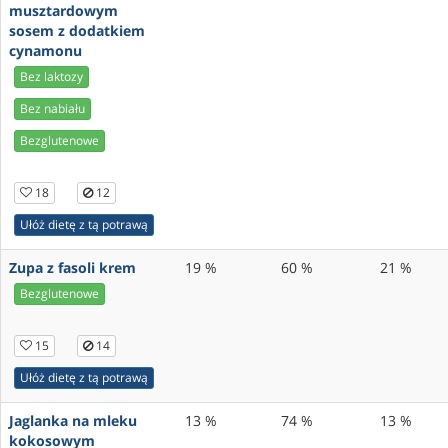
musztardowym
sosem z dodatkiem
cynamonu
Bez laktozy
Bez nabiału
Bezglutenowe
18
12
Ułóż dietę z tą potrawą
Zupa z fasoli krem
19 %
60 %
21 %
Bezglutenowe
15
14
Ułóż dietę z tą potrawą
Jaglanka na mleku
13 %
74 %
13 %
kokosowym