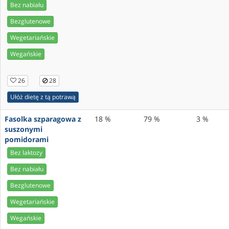
Bez nabiału
Bezglutenowe
Wegetariańskie
Wegańskie
26
28
Ułóż dietę z tą potrawą
Fasolka szparagowa z
18 %
79 %
3 %
suszonymi
pomidorami
Bez laktozy
Bez nabiału
Bezglutenowe
Wegetariańskie
Wegańskie