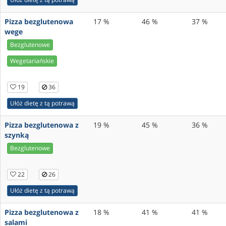
Pizza bezglutenowa
17 %
46 %
37 %
wege
Bezglutenowe
Wegetariańskie
19
36
Ułóż dietę z tą potrawą
Pizza bezglutenowa z
19 %
45 %
36 %
szynką
Bezglutenowe
22
26
Ułóż dietę z tą potrawą
Pizza bezglutenowa z
18 %
41 %
41 %
salami