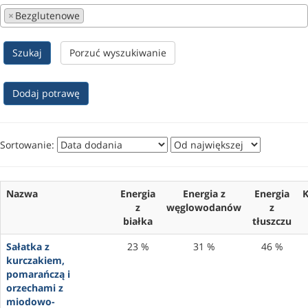
×
Bezglutenowe
Szukaj
Porzuć wyszukiwanie
Dodaj potrawę
Sortowanie:
Nazwa
Energia
Energia z
Energia
K
z
węglowodanów
z
białka
tłuszczu
Sałatka z
23 %
31 %
46 %
kurczakiem,
pomarańczą i
orzechami z
miodowo-