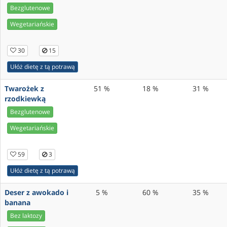
Bezglutenowe
Wegetariańskie
30
15
Ułóż dietę z tą potrawą
Twarożek z
51 %
18 %
31 %
rzodkiewką
Bezglutenowe
Wegetariańskie
59
3
Ułóż dietę z tą potrawą
Deser z awokado i
5 %
60 %
35 %
banana
Bez laktozy