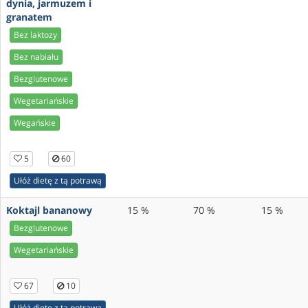
dynia, jarmuzem i
granatem
Bez laktozy
Bez nabiału
Bezglutenowe
Wegetariańskie
Wegańskie
5
60
Ułóż dietę z tą potrawą
Koktajl bananowy
15 %
70 %
15 %
Bezglutenowe
Wegetariańskie
67
10
Ułóż dietę z tą potrawą