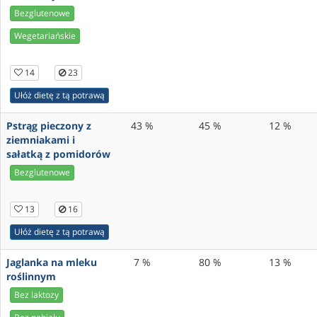
Bezglutenowe
Wegetariańskie
14
23
Ułóż dietę z tą potrawą
Pstrąg pieczony z
43 %
45 %
12 %
ziemniakami i
sałatką z pomidorów
Bezglutenowe
13
16
Ułóż dietę z tą potrawą
Jaglanka na mleku
7 %
80 %
13 %
roślinnym
Bez laktozy