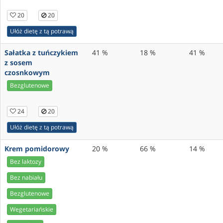
20
20
Ułóż dietę z tą potrawą
Sałatka z tuńczykiem
41 %
18 %
41 %
z sosem
czosnkowym
Bezglutenowe
24
20
Ułóż dietę z tą potrawą
Krem pomidorowy
20 %
66 %
14 %
Bez laktozy
Bez nabiału
Bezglutenowe
Wegetariańskie