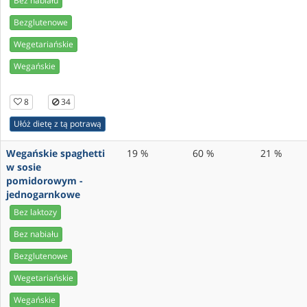
Bez nabiału
Bezglutenowe
Wegetariańskie
Wegańskie
8
34
Ułóż dietę z tą potrawą
Wegańskie spaghetti
19 %
60 %
21 %
w sosie
pomidorowym -
jednogarnkowe
Bez laktozy
Bez nabiału
Bezglutenowe
Wegetariańskie
Wegańskie