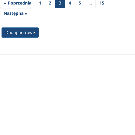
« Poprzednia
1
2
3
4
5
…
15
Następna »
Dodaj potrawę