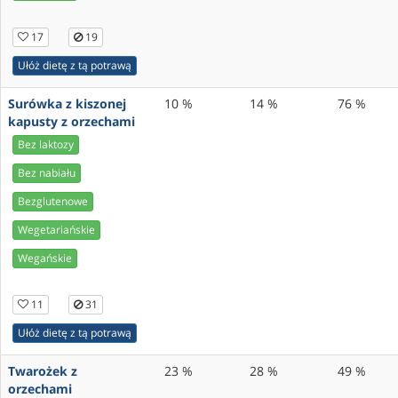
17
19
Ułóż dietę z tą potrawą
Surówka z kiszonej
10 %
14 %
76 %
kapusty z orzechami
Bez laktozy
Bez nabiału
Bezglutenowe
Wegetariańskie
Wegańskie
11
31
Ułóż dietę z tą potrawą
Twarożek z
23 %
28 %
49 %
orzechami