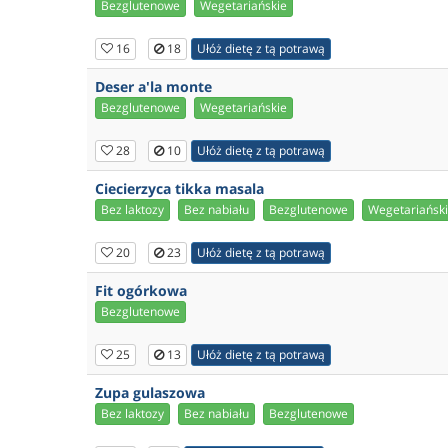
Bezglutenowe
Wegetariańskie
16
18
Ułóż dietę z tą potrawą
Deser a'la monte
Bezglutenowe
Wegetariańskie
28
10
Ułóż dietę z tą potrawą
Ciecierzyca tikka masala
Bez laktozy
Bez nabiału
Bezglutenowe
Wegetariańsk
20
23
Ułóż dietę z tą potrawą
Fit ogórkowa
Bezglutenowe
25
13
Ułóż dietę z tą potrawą
Zupa gulaszowa
Bez laktozy
Bez nabiału
Bezglutenowe