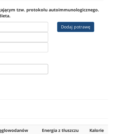
egającym tzw. protokołu autoimmunologicznego.
dieta.
Dodaj potrawę
węglowodanów
Energia z tłuszczu
Kalorie