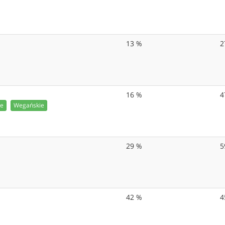
13 %
2
16 %
4
ie
Wegańskie
29 %
5
42 %
4