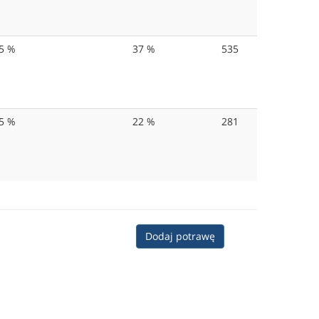
5 %
37 %
535
5 %
22 %
281
Dodaj potrawę