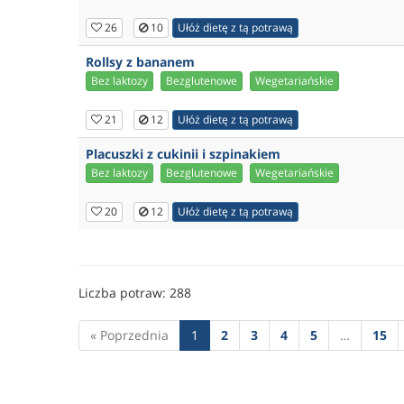
26
10
Ułóż dietę z tą potrawą
Rollsy z bananem
Bez laktozy
Bezglutenowe
Wegetariańskie
21
12
Ułóż dietę z tą potrawą
Placuszki z cukinii i szpinakiem
Bez laktozy
Bezglutenowe
Wegetariańskie
20
12
Ułóż dietę z tą potrawą
Liczba potraw: 288
« Poprzednia
1
2
3
4
5
…
15