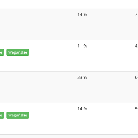
14 %
7
11 %
4
ie
Wegańskie
33 %
6
14 %
5
ie
Wegańskie