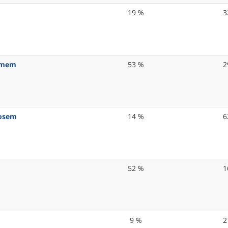
19 %
3
zamem
53 %
2
sosem
14 %
6
52 %
1
9 %
2