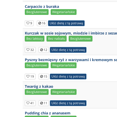
Carpaccio z buraka
Bezglutenowe
Wegetariańskie
9
16
Ułóż dietę z tą potrawą
Kurczak w sosie sojowym, miodzie i imbirze z se
Bez laktozy
Bez nabiału
Bezglutenowe
32
12
Ułóż dietę z tą potrawą
Pyszny bezmięsny ryż z warzywami i kremowym 
Bezglutenowe
Wegetariańskie
19
15
Ułóż dietę z tą potrawą
Twaróg z kakao
Bezglutenowe
Wegetariańskie
41
11
Ułóż dietę z tą potrawą
Pudding chia z ananasem