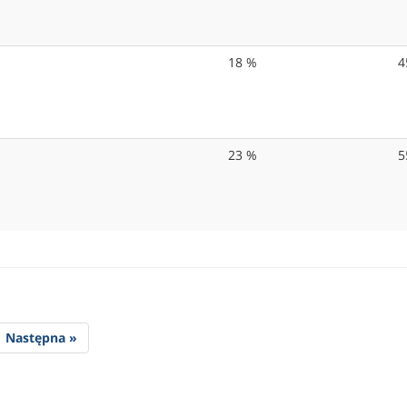
18 %
4
23 %
5
Następna »