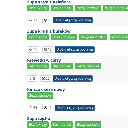
Zupa Krem z Kalafiora
Bez laktozy
Bez nabiału
Bezglutenowe
Wegetariańsk
27
6
Ułóż dietę z tą potrawą
Zupa krem z buraków
Bez laktozy
Bezglutenowe
Wegetariańskie
Wegański
11
12
Ułóż dietę z tą potrawą
Krewetki w curry
Bez laktozy
Bez nabiału
Bezglutenowe
8
20
Ułóż dietę z tą potrawą
Kurczak sezamowy
Bezglutenowe
34
10
Ułóż dietę z tą potrawą
Zupa tajska
Bez laktozy
Bez nabiału
Bezglutenowe