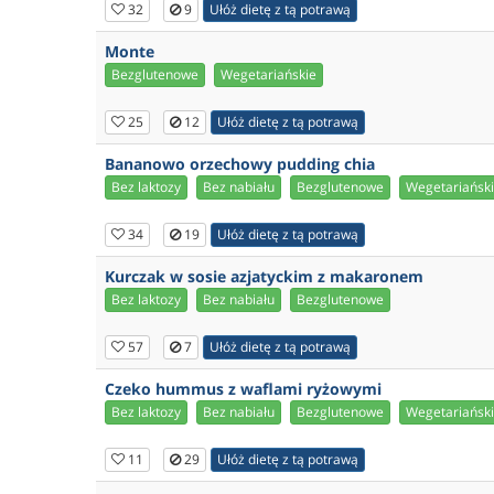
32
9
Ułóż dietę z tą potrawą
Monte
Bezglutenowe
Wegetariańskie
25
12
Ułóż dietę z tą potrawą
Bananowo orzechowy pudding chia
Bez laktozy
Bez nabiału
Bezglutenowe
Wegetariańsk
34
19
Ułóż dietę z tą potrawą
Kurczak w sosie azjatyckim z makaronem
Bez laktozy
Bez nabiału
Bezglutenowe
57
7
Ułóż dietę z tą potrawą
Czeko hummus z waflami ryżowymi
Bez laktozy
Bez nabiału
Bezglutenowe
Wegetariańsk
11
29
Ułóż dietę z tą potrawą