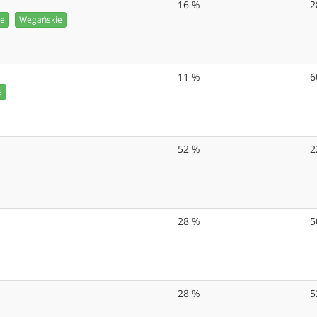
16 %
2
ie
Wegańskie
11 %
6
e
52 %
2
28 %
5
28 %
5