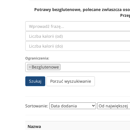
Potrawy bezglutenowe, polecane zwłaszcza oso
Przep
Ograniczenia:
×
Bezglutenowe
Szukaj
Porzuć wyszukiwanie
Sortowanie:
Nazwa