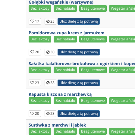
Gołąbki wegańskie (warzywne)
Bez laktozy
Bez nabiału
Bezglutenowe
Wegetariańsk
17
25
Ułóż dietę z tą potrawą
Pomidorowa zupa krem z jarmużem
Bez laktozy
Bez nabiału
Bezglutenowe
Wegetariańsk
20
30
Ułóż dietę z tą potrawą
Sałatka kalafiorowo-brokułowa z ogórkiem i kop
Bez laktozy
Bez nabiału
Bezglutenowe
Wegetariańsk
23
38
Ułóż dietę z tą potrawą
Kapusta kiszona z marchewką
Bez laktozy
Bez nabiału
Bezglutenowe
Wegetariańsk
20
23
Ułóż dietę z tą potrawą
Surówka z marchwi i jabłek
Bez laktozy
Bez nabiału
Bezglutenowe
Wegetariańsk