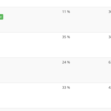
11 %
3
ie
35 %
3
24 %
6
33 %
4