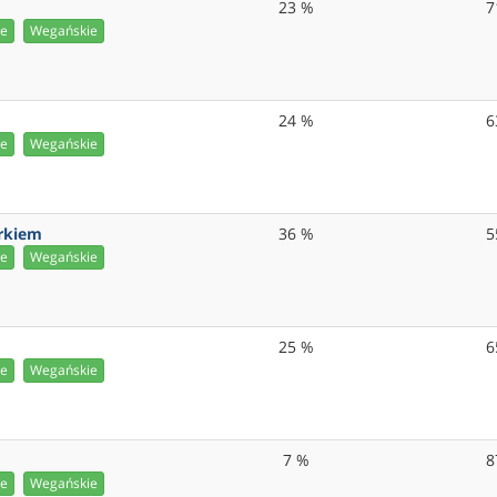
23 %
7
ie
Wegańskie
24 %
6
ie
Wegańskie
erkiem
36 %
5
ie
Wegańskie
25 %
6
ie
Wegańskie
7 %
8
ie
Wegańskie