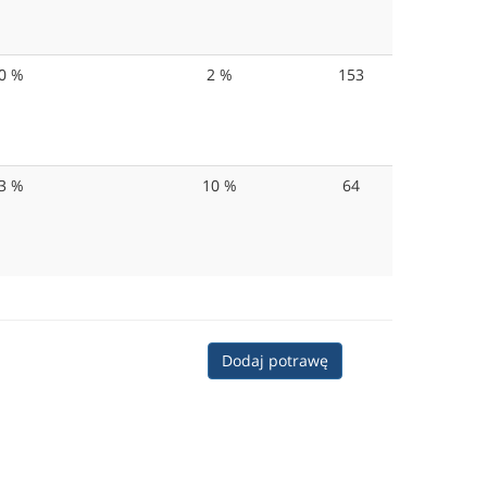
0 %
2 %
153
3 %
10 %
64
Dodaj potrawę