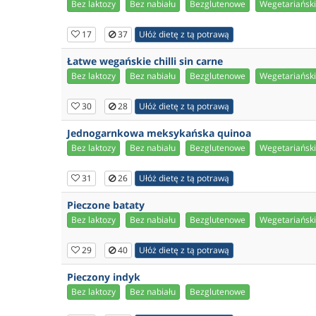
Bez laktozy
Bez nabiału
Bezglutenowe
Wegetariańsk
17
37
Ułóż dietę z tą potrawą
Łatwe wegańskie chilli sin carne
Bez laktozy
Bez nabiału
Bezglutenowe
Wegetariańsk
30
28
Ułóż dietę z tą potrawą
Jednogarnkowa meksykańska quinoa
Bez laktozy
Bez nabiału
Bezglutenowe
Wegetariańsk
31
26
Ułóż dietę z tą potrawą
Pieczone bataty
Bez laktozy
Bez nabiału
Bezglutenowe
Wegetariańsk
29
40
Ułóż dietę z tą potrawą
Pieczony indyk
Bez laktozy
Bez nabiału
Bezglutenowe