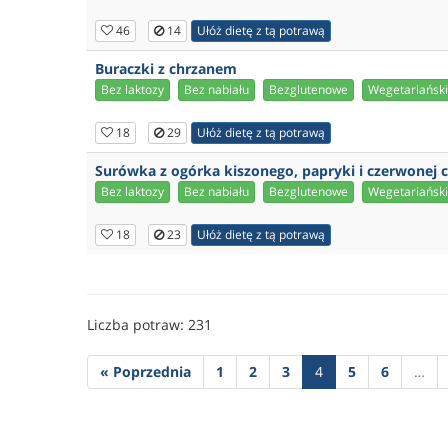
46
14
Ułóż dietę z tą potrawą
Buraczki z chrzanem
Bez laktozy
Bez nabiału
Bezglutenowe
Wegetariańsk
18
29
Ułóż dietę z tą potrawą
Surówka z ogórka kiszonego, papryki i czerwonej c
Bez laktozy
Bez nabiału
Bezglutenowe
Wegetariańsk
18
23
Ułóż dietę z tą potrawą
Liczba potraw: 231
« Poprzednia
1
2
3
4
5
6
…