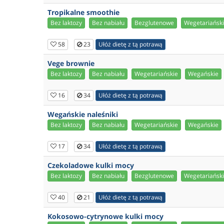
Tropikalne smoothie
Bez laktozy
Bez nabiału
Bezglutenowe
Wegetariańsk
58
23
Ułóż dietę z tą potrawą
Vege brownie
Bez laktozy
Bez nabiału
Wegetariańskie
Wegańskie
16
34
Ułóż dietę z tą potrawą
Wegańskie naleśniki
Bez laktozy
Bez nabiału
Wegetariańskie
Wegańskie
17
34
Ułóż dietę z tą potrawą
Czekoladowe kulki mocy
Bez laktozy
Bez nabiału
Bezglutenowe
Wegetariańsk
40
21
Ułóż dietę z tą potrawą
Kokosowo-cytrynowe kulki mocy