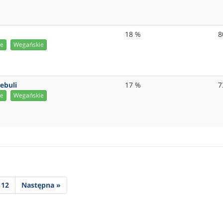
18 %
8
ie
Wegańskie
ebuli
17 %
7
ie
Wegańskie
12
Następna »