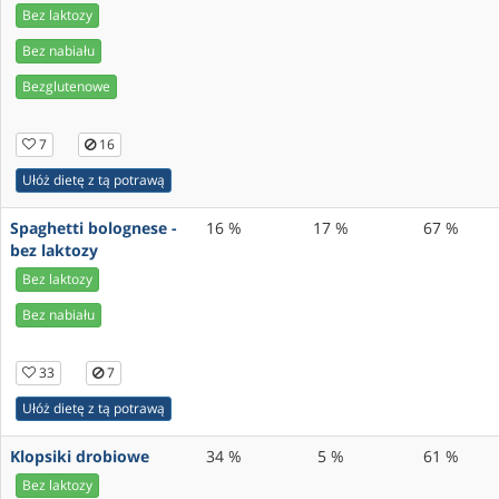
Bez laktozy
Bez nabiału
Bezglutenowe
7
16
Ułóż dietę z tą potrawą
Spaghetti bolognese -
16 %
17 %
67 %
bez laktozy
Bez laktozy
Bez nabiału
33
7
Ułóż dietę z tą potrawą
Klopsiki drobiowe
34 %
5 %
61 %
Bez laktozy