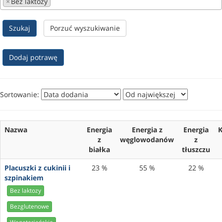
×
Bez laktozy
Szukaj
Porzuć wyszukiwanie
Dodaj potrawę
Sortowanie:
Nazwa
Energia
Energia z
Energia
K
z
węglowodanów
z
białka
tłuszczu
Placuszki z cukinii i
23 %
55 %
22 %
szpinakiem
Bez laktozy
Bezglutenowe