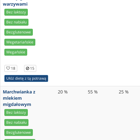
warzywami
Bez laktozy
Bez nabiału
Bezglutenowe
Wegetariańskie
Wegańskie
18
15
Ułóż dietę z tą potrawą
Marchwianka z
20 %
55 %
25 %
mlekiem
migdałowym
Bez laktozy
Bez nabiału
Bezglutenowe