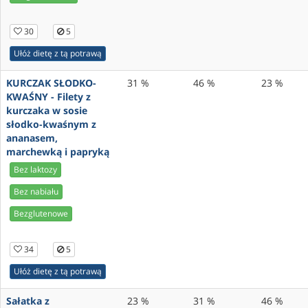
30
5
Ułóż dietę z tą potrawą
KURCZAK SŁODKO-
31 %
46 %
23 %
KWAŚNY - Filety z
kurczaka w sosie
słodko-kwaśnym z
ananasem,
marchewką i papryką
Bez laktozy
Bez nabiału
Bezglutenowe
34
5
Ułóż dietę z tą potrawą
Sałatka z
23 %
31 %
46 %