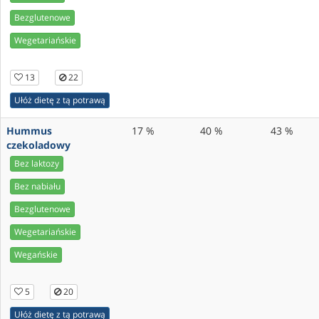
Bezglutenowe
Wegetariańskie
13
22
Ułóż dietę z tą potrawą
Hummus
17 %
40 %
43 %
czekoladowy
Bez laktozy
Bez nabiału
Bezglutenowe
Wegetariańskie
Wegańskie
5
20
Ułóż dietę z tą potrawą