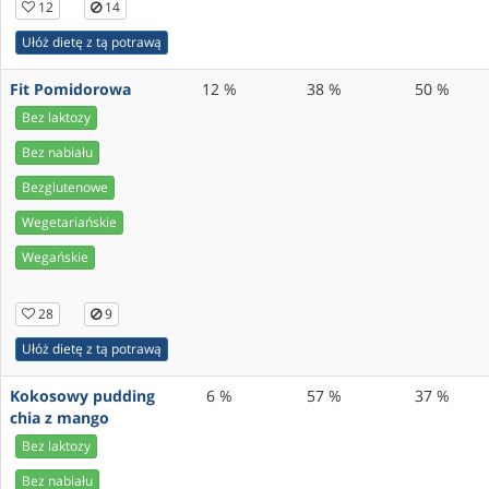
12
14
Ułóż dietę z tą potrawą
Fit Pomidorowa
12 %
38 %
50 %
Bez laktozy
Bez nabiału
Bezglutenowe
Wegetariańskie
Wegańskie
28
9
Ułóż dietę z tą potrawą
Kokosowy pudding
6 %
57 %
37 %
chia z mango
Bez laktozy
Bez nabiału