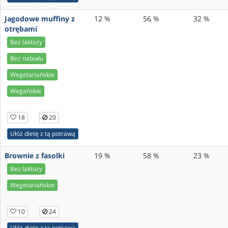
Jagodowe muffiny z
12 %
56 %
32 %
otrębami
Bez laktozy
Bez nabiału
Wegetariańskie
Wegańskie
18
20
Ułóż dietę z tą potrawą
Brownie z fasolki
19 %
58 %
23 %
Bez laktozy
Wegetariańskie
10
24
Ułóż dietę z tą potrawą