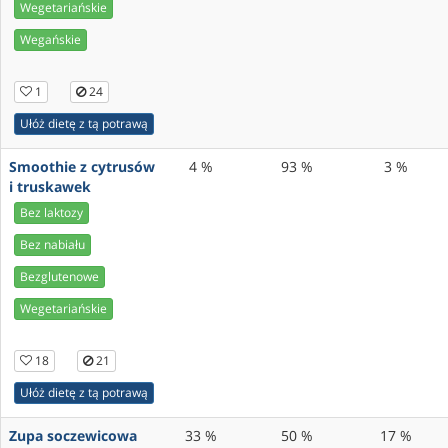
Wegetariańskie
Wegańskie
1
24
Ułóż dietę z tą potrawą
Smoothie z cytrusów
4 %
93 %
3 %
i truskawek
Bez laktozy
Bez nabiału
Bezglutenowe
Wegetariańskie
18
21
Ułóż dietę z tą potrawą
Zupa soczewicowa
33 %
50 %
17 %