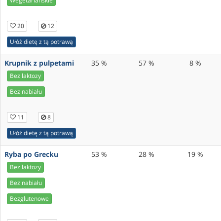
Wegetariańskie
20
12
Ułóż dietę z tą potrawą
Krupnik z pulpetami
35 %
57 %
8 %
Bez laktozy
Bez nabiału
11
8
Ułóż dietę z tą potrawą
Ryba po Grecku
53 %
28 %
19 %
Bez laktozy
Bez nabiału
Bezglutenowe