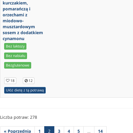
kurczakiem,
pomarańczą i
orzechami z
miodowo-
musztardowym
sosem z dodatkiem
cynamonu
Bez laktozy
Bez nabiału
Bezglutenowe
18
12
Ułóż dietę z tą potrawą
Liczba potraw: 278
« Poprzednia
1
2
3
4
5
…
14