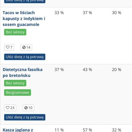
Tacos w liściach
33 %
37 %
30 %
kapusty z indykiem i
sosem guacamole
Bez laktozy
7
14
Ułóż dietę z tą potrawą
Dietetyczna fasolka
37 %
43 %
20 %
po bretońsku
Bez laktozy
Bezglutenowe
23
10
Ułóż dietę z tą potrawą
Kasza jaglana z
11 %
57 %
32 %