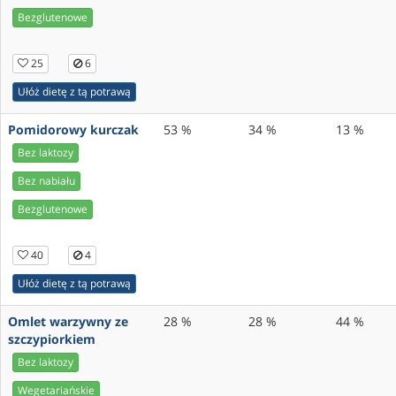
Bezglutenowe
25
6
Ułóż dietę z tą potrawą
Pomidorowy kurczak
53 %
34 %
13 %
Bez laktozy
Bez nabiału
Bezglutenowe
40
4
Ułóż dietę z tą potrawą
Omlet warzywny ze
28 %
28 %
44 %
szczypiorkiem
Bez laktozy
Wegetariańskie