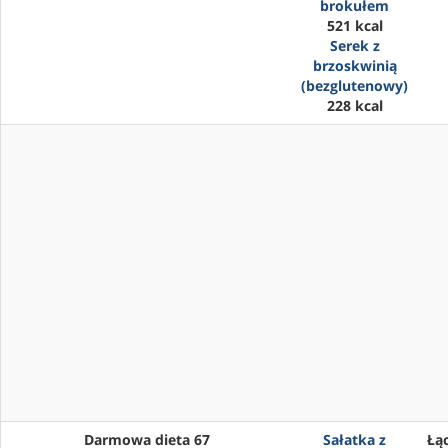
brokułem
521 kcal
Serek z
brzoskwinią
(bezglutenowy)
228 kcal
Darmowa dieta 67
Sałatka z
Łąc