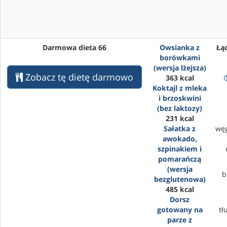
Darmowa dieta 66
Owsianka z
Łąc
borówkami
(wersja lżejsza)
Zobacz tę dietę darmowo
363 kcal
Koktajl z mleka
i brzoskwini
(bez laktozy)
231 kcal
Sałatka z
wę
awokado,
szpinakiem i
pomarańczą
(wersja
b
bezglutenowa)
485 kcal
Dorsz
gotowany na
tł
parze z