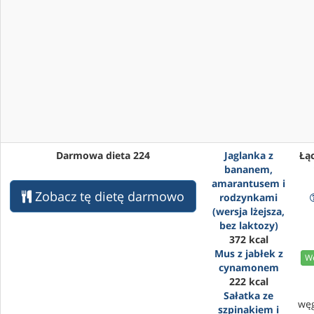
Darmowa dieta 224
Jaglanka z
Łąc
bananem,
amarantusem i
Zobacz tę dietę darmowo
rodzynkami
(wersja lżejsza,
bez laktozy)
372 kcal
Mus z jabłek z
We
cynamonem
222 kcal
Sałatka ze
wę
szpinakiem i