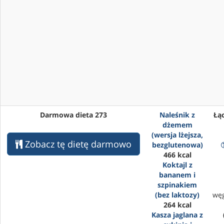
Darmowa dieta 273
Naleśnik z
Łąc
dżemem
(wersja lżejsza,
Zobacz tę dietę darmowo
bezglutenowa)
466 kcal
Koktajl z
bananem i
szpinakiem
(bez laktozy)
wę
264 kcal
Kasza jaglana z