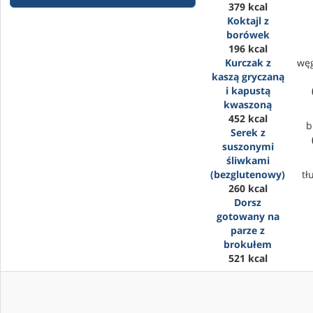
379 kcal
Koktajl z
borówek
196 kcal
Kurczak z
wę
kaszą gryczaną
i kapustą
kwaszoną
452 kcal
b
Serek z
suszonymi
śliwkami
(bezglutenowy)
tł
260 kcal
Dorsz
gotowany na
parze z
brokułem
521 kcal