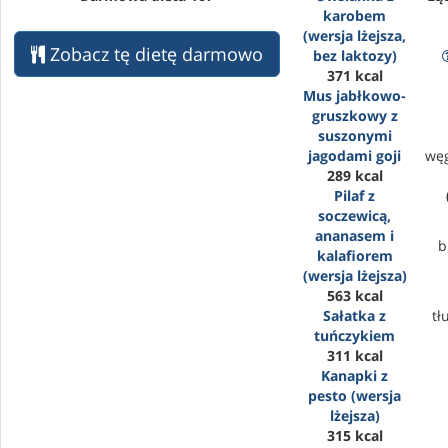
karobem
(wersja lżejsza,
Zobacz tę dietę darmowo
bez laktozy)
371 kcal
Mus jabłkowo-
gruszkowy z
suszonymi
jagodami goji
wę
289 kcal
Pilaf z
soczewicą,
ananasem i
b
kalafiorem
(wersja lżejsza)
563 kcal
Sałatka z
tł
tuńczykiem
311 kcal
Kanapki z
pesto (wersja
lżejsza)
315 kcal