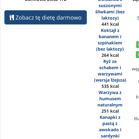
suszonymi
śliwkami (bez
Zobacz tę dietę darmowo
laktozy)
441 kcal
Koktajl z
bananem i
szpinakiem
(bez laktozy)
264 kcal
Ryż ze
schabem i
wę
warzywami
(wersja lżejsza)
535 kcal
Warzywa z
b
humusem
naturalnym
251 kcal
Kanapki z
tł
pastą z
awokado i
sardynki