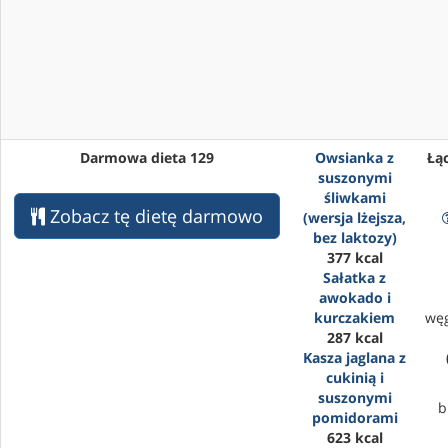
Darmowa dieta 129
Owsianka z
Łąc
suszonymi
śliwkami
Zobacz tę dietę darmowo
(wersja lżejsza,
bez laktozy)
377 kcal
Sałatka z
awokado i
kurczakiem
wę
287 kcal
Kasza jaglana z
cukinią i
suszonymi
b
pomidorami
623 kcal