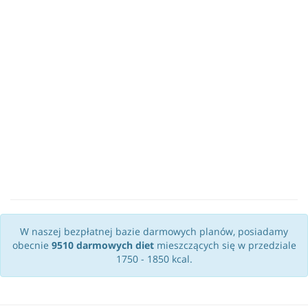
W naszej bezpłatnej bazie darmowych planów, posiadamy
obecnie
9510 darmowych diet
mieszczących się w przedziale
1750 - 1850 kcal.