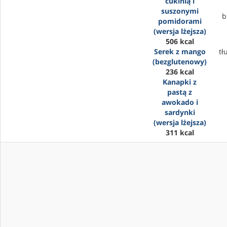
cukinią i
suszonymi
b
pomidorami
(wersja lżejsza)
506 kcal
Serek z mango
tł
(bezglutenowy)
236 kcal
Kanapki z
pastą z
awokado i
sardynki
(wersja lżejsza)
311 kcal