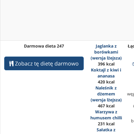
Darmowa dieta 247
Jaglanka z
Łąc
borówkami
(wersja lżejsza)
Zobacz tę dietę darmowo
396 kcal
Koktajl z kiwi i
ananasa
420 kcal
Naleśnik z
dżemem
wę
(wersja lżejsza)
467 kcal
Warzywa z
humusem chilli
b
231 kcal
Sałatka z