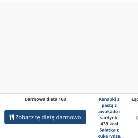
Darmowa dieta 168
Kanapki z
Łąc
pastą z
awokado i
Zobacz tę dietę darmowo
sardynki
439 kcal
Sałatka z
kukurydzą,