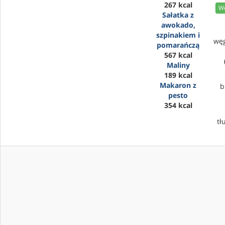
267 kcal
We
Sałatka z
awokado,
szpinakiem i
wę
pomarańczą
567 kcal
Maliny
189 kcal
Makaron z
b
pesto
354 kcal
tł