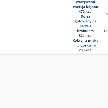
warzywami
(wersja lżejsza)
472 kcal
b
Dorsz
gotowany na
parze z
brokułem
tł
521 kcal
Koktajl z mleka
i brzoskwini
233 kcal