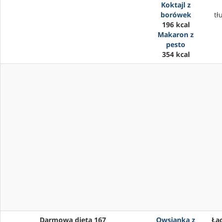
Koktajl z
borówek
tł
196 kcal
Makaron z
pesto
354 kcal
Darmowa dieta 167
Owsianka z
Łąc