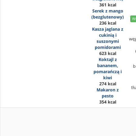
361 kcal
Serek z mango
(bezglutenowy)
We
236 kcal
Kasza jaglana z
cukinią i
wę
suszonymi
pomidorami
623 kcal
Koktajl z
bananem,
b
pomarańczą i
kiwi
274 kcal
tł
Makaron z
pesto
354 kcal