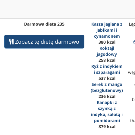
Darmowa dieta 235
Kasza jaglana z
Łąc
jabłkami i
cynamonem
Zobacz tę dietę darmowo
380 kcal
Koktajl
jagodowy
258 kcal
Ryż z indykiem
i szparagami
wę
537 kcal
Serek z mango
(bezglutenowy)
236 kcal
b
Kanapki z
szynką z
indyka, sałatą i
pomidorami
tł
379 kcal