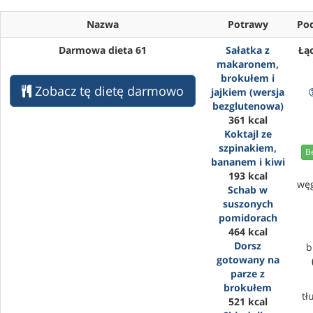
Nazwa
Potrawy
Po
Darmowa dieta 61
Sałatka z
Łąc
makaronem,
brokułem i
Zobacz tę dietę darmowo
jajkiem (wersja
bezglutenowa)
361 kcal
Koktajl ze
szpinakiem,
B
bananem i kiwi
193 kcal
wę
Schab w
suszonych
pomidorach
464 kcal
Dorsz
b
gotowany na
parze z
brokułem
tł
521 kcal