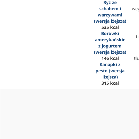
Ryż ze
schabem i
wę
warzywami
(wersja lżejsza)
535 kcal
Borówki
b
amerykańskie
z jogurtem
(wersja lżejsza)
146 kcal
tł
Kanapki z
pesto (wersja
lżejsza)
315 kcal