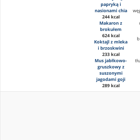
papryką i
nasionami chia
wę
244 kcal
Makaron z
brokułem
624 kcal
b
Koktajl z mleka
i brzoskwini
233 kcal
Mus jabłkowo-
tł
gruszkowy z
suszonymi
jagodami goji
289 kcal