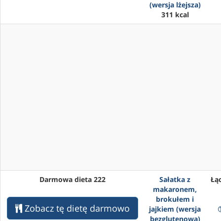
(wersja lżejsza)
311 kcal
Darmowa dieta 222
Sałatka z
Łąc
makaronem,
brokułem i
Zobacz tę dietę darmowo
jajkiem (wersja
bezglutenowa)