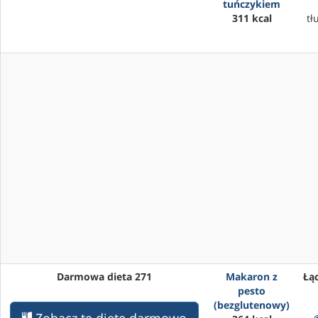
tuńczykiem
311 kcal
tł
Darmowa dieta 271
Makaron z
Łąc
pesto
(bezglutenowy)