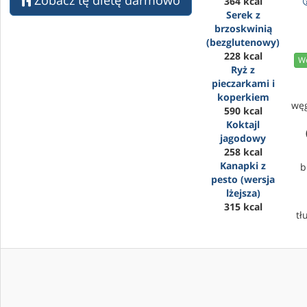
Zobacz tę dietę darmowo
364 kcal
Serek z
brzoskwinią
(bezglutenowy)
228 kcal
We
Ryż z
pieczarkami i
koperkiem
wę
590 kcal
Koktajl
jagodowy
258 kcal
Kanapki z
b
pesto (wersja
lżejsza)
315 kcal
tł