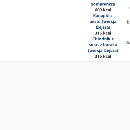
pomarańczą
600 kcal
Kanapki z
pesto (wersja
b
lżejsza)
315 kcal
Chłodnik z
tł
soku z buraka
(wersja lżejsza)
316 kcal