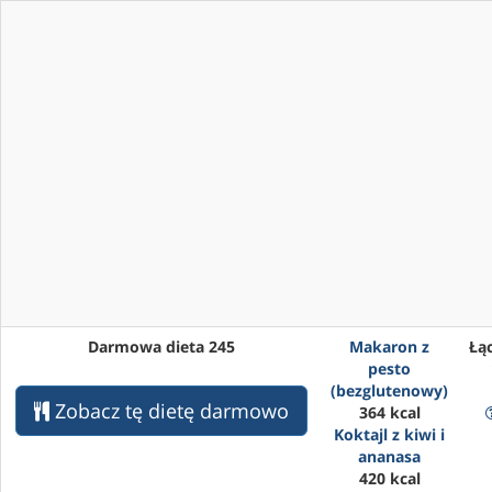
Darmowa dieta 245
Makaron z
Łąc
pesto
(bezglutenowy)
Zobacz tę dietę darmowo
364 kcal
Koktajl z kiwi i
ananasa
420 kcal