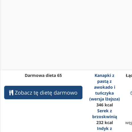
Darmowa dieta 65
Kanapki z
Łąc
pastą z
awokado i
Zobacz tę dietę darmowo
tuńczyka
(wersja lżejsza)
346 kcal
Serek z
brzoskwinią
232 kcal
wę
Indyk z