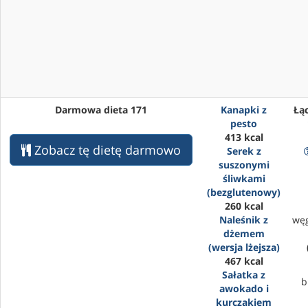
Darmowa dieta 171
Kanapki z
Łąc
pesto
413 kcal
Zobacz tę dietę darmowo
Serek z
suszonymi
śliwkami
(bezglutenowy)
260 kcal
Naleśnik z
wę
dżemem
(wersja lżejsza)
467 kcal
Sałatka z
b
awokado i
kurczakiem