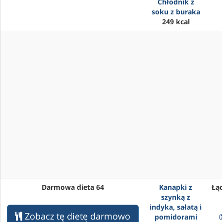
Chłodnik z
soku z buraka
249 kcal
Darmowa dieta 64
Kanapki z
Łąc
szynką z
indyka, sałatą i
Zobacz tę dietę darmowo
pomidorami