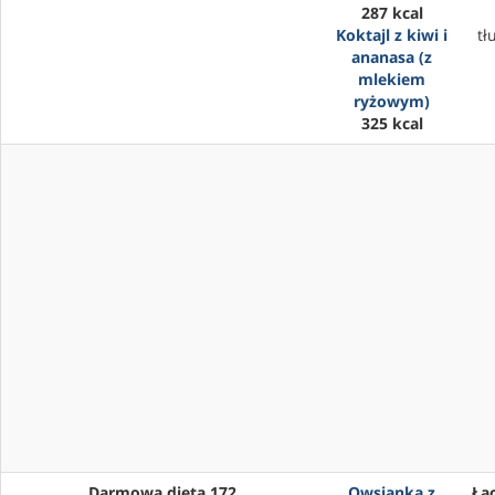
287 kcal
Koktajl z kiwi i
tł
ananasa (z
mlekiem
ryżowym)
325 kcal
Darmowa dieta 172
Owsianka z
Łąc