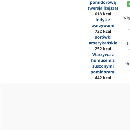
pomidorową
(wersja lżejsza)
618 kcal
wę
Indyk z
warzywami
732 kcal
Borówki
amerykańskie
b
252 kcal
Warzywa z
humusem z
tł
suszonymi
pomidorami
442 kcal