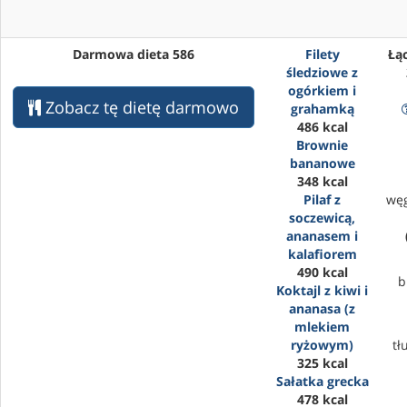
Darmowa dieta 586
Filety
Łąc
śledziowe z
ogórkiem i
Zobacz tę dietę darmowo
grahamką
486 kcal
Brownie
bananowe
348 kcal
Pilaf z
wę
soczewicą,
ananasem i
kalafiorem
490 kcal
b
Koktajl z kiwi i
ananasa (z
mlekiem
ryżowym)
tł
325 kcal
Sałatka grecka
478 kcal