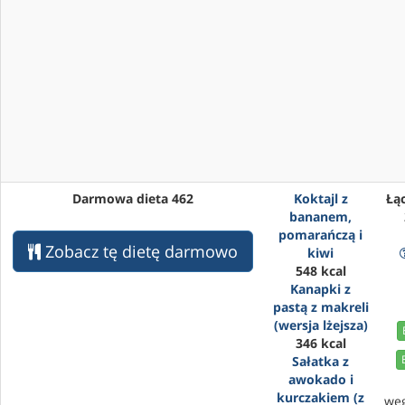
Darmowa dieta 462
Koktajl z
Łąc
bananem,
pomarańczą i
Zobacz tę dietę darmowo
kiwi
548 kcal
Kanapki z
pastą z makreli
(wersja lżejsza)
346 kcal
Sałatka z
awokado i
kurczakiem (z
wę