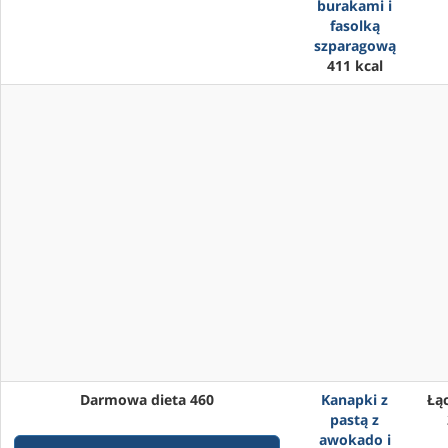
burakami i
fasolką
szparagową
411 kcal
Darmowa dieta 460
Kanapki z
Łąc
pastą z
awokado i