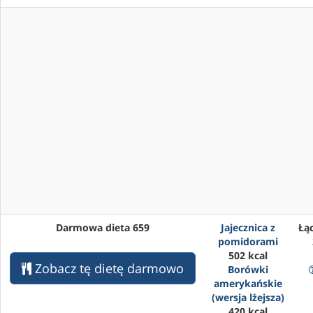
Darmowa dieta 659
Jajecznica z
Łąc
pomidorami
502 kcal
Zobacz tę dietę darmowo
Borówki
amerykańskie
(wersja lżejsza)
420 kcal