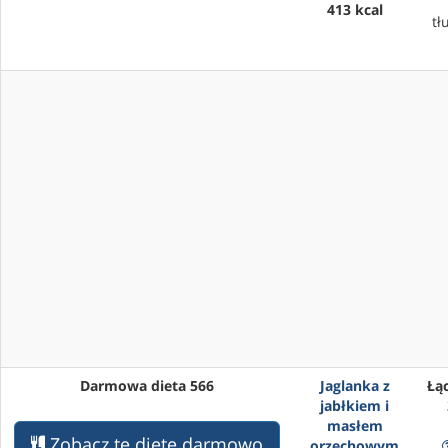
413 kcal
tł
Darmowa dieta 566
Jaglanka z
Łąc
jabłkiem i
masłem
Zobacz tę dietę darmowo
orzechowym