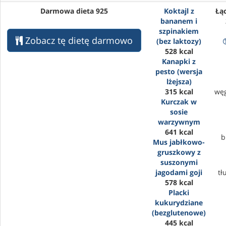
Darmowa dieta 925
Koktajl z
Łąc
bananem i
szpinakiem
Zobacz tę dietę darmowo
(bez laktozy)
528 kcal
Kanapki z
pesto (wersja
lżejsza)
315 kcal
wę
Kurczak w
sosie
warzywnym
641 kcal
b
Mus jabłkowo-
gruszkowy z
suszonymi
jagodami goji
tł
578 kcal
Placki
kukurydziane
(bezglutenowe)
445 kcal