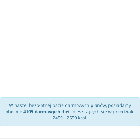
W naszej bezpłatnej bazie darmowych planów, posiadamy
obecnie
4105 darmowych diet
mieszczących się w przedziale
2450 - 2550 kcal.