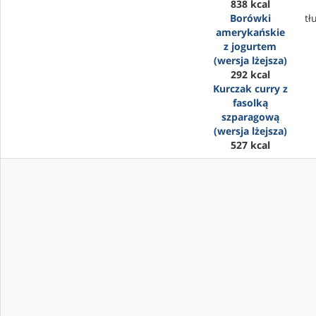
838 kcal
Borówki
tł
amerykańskie
z jogurtem
(wersja lżejsza)
292 kcal
Kurczak curry z
fasolką
szparagową
(wersja lżejsza)
527 kcal