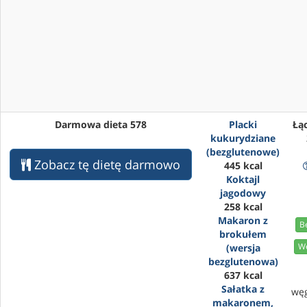
Darmowa dieta 578
Placki
Łąc
kukurydziane
(bezglutenowe)
Zobacz tę dietę darmowo
445 kcal
Koktajl
jagodowy
258 kcal
Makaron z
B
brokułem
We
(wersja
bezglutenowa)
637 kcal
Sałatka z
wę
makaronem,