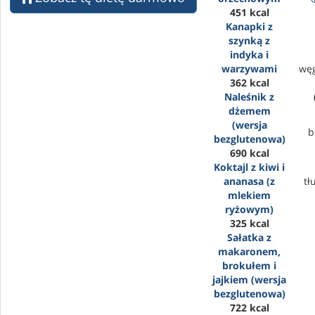
451 kcal
Kanapki z
szynką z
indyka i
warzywami
wę
362 kcal
Naleśnik z
dżemem
(wersja
b
bezglutenowa)
690 kcal
Koktajl z kiwi i
ananasa (z
tł
mlekiem
ryżowym)
325 kcal
Sałatka z
makaronem,
brokułem i
jajkiem (wersja
bezglutenowa)
722 kcal