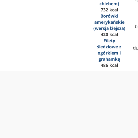
chlebem)
732 kcal
Borówki
amerykańskie
b
(wersja lżejsza)
420 kcal
Filety
śledziowe z
tł
ogórkiem i
grahamką
486 kcal