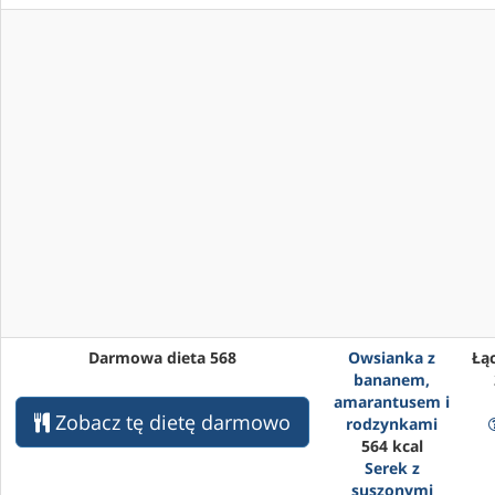
Darmowa dieta 568
Owsianka z
Łąc
bananem,
amarantusem i
Zobacz tę dietę darmowo
rodzynkami
564 kcal
Serek z
suszonymi