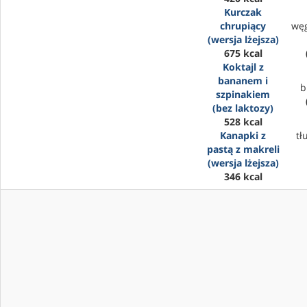
Kurczak
chrupiący
wę
(wersja lżejsza)
675 kcal
Koktajl z
bananem i
b
szpinakiem
(bez laktozy)
528 kcal
Kanapki z
tł
pastą z makreli
(wersja lżejsza)
346 kcal