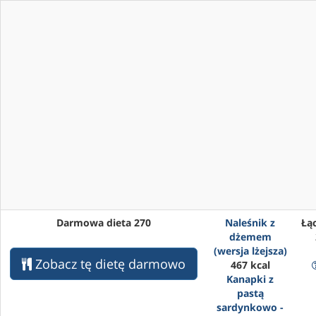
Darmowa dieta 270
Naleśnik z
Łąc
dżemem
(wersja lżejsza)
Zobacz tę dietę darmowo
467 kcal
Kanapki z
pastą
sardynkowo -