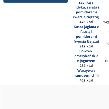
szynką z
indyka, sałatą i
pomidorami
(wersja cięższa)
476 kcal
wę
Kasza jaglana z
fasolą i
pomidorami
(wersja lżejsza)
b
912 kcal
Borówki
amerykańskie
z jogurtem
tł
232 kcal
Warzywa z
humusem chilli
462 kcal