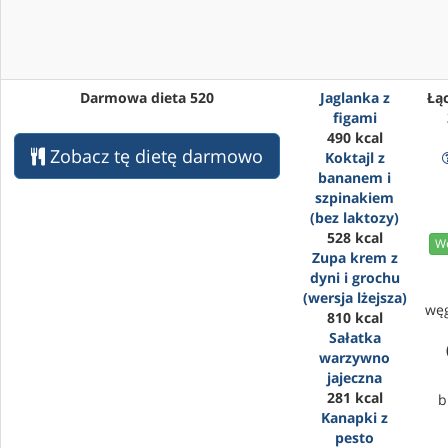
Darmowa dieta 520
Jaglanka z
Łąc
figami
490 kcal
Zobacz tę dietę darmowo
Koktajl z
bananem i
szpinakiem
(bez laktozy)
528 kcal
We
Zupa krem z
dyni i grochu
(wersja lżejsza)
wę
810 kcal
Sałatka
warzywno
jajeczna
281 kcal
b
Kanapki z
pesto