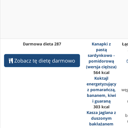
Darmowa dieta 287
Kanapki z
Łąc
pastą
sardynkowo -
Zobacz tę dietę darmowo
pomidorową
(wersja cięższa)
564 kcal
Koktajl
energetyzujący
z pomarańczą,
wę
bananem, kiwi
i guaraną
303 kcal
Kasza jaglana z
b
duszonym
bakłażanem