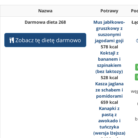
Nazwa
Potrawy
Po
Darmowa dieta 268
Mus jabłkowo-
Łąc
gruszkowy z
suszonymi
Zobacz tę dietę darmowo
jagodami goji
578 kcal
Koktajl z
bananem i
szpinakiem
(bez laktozy)
528 kcal
Kasza jaglana
ze schabem i
wę
pomidorami
659 kcal
Kanapki z
pastą z
b
awokado i
tuńczyka
(wersja lżejsza)