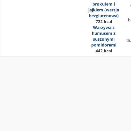
brokułem i
jajkiem (wersja
bezglutenowa)
b
722 kcal
Warzywa z
humusem z
suszonymi
tł
pomidorami
442 kcal