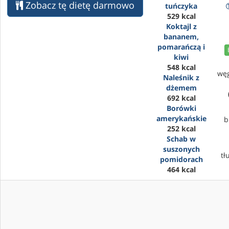
Zobacz tę dietę darmowo
tuńczyka
529 kcal
Koktajl z
bananem,
pomarańczą i
kiwi
548 kcal
wę
Naleśnik z
dżemem
692 kcal
Borówki
amerykańskie
b
252 kcal
Schab w
suszonych
tł
pomidorach
464 kcal