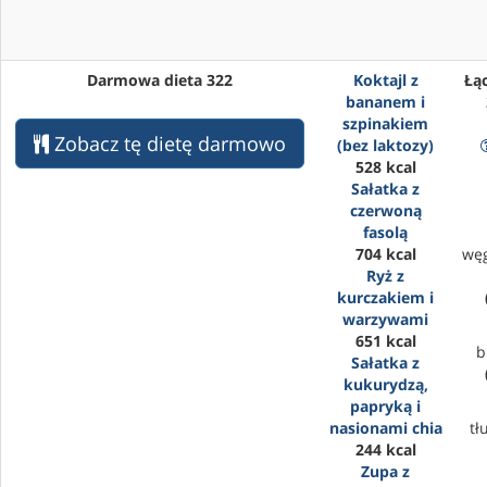
Darmowa dieta 322
Koktajl z
Łąc
bananem i
szpinakiem
Zobacz tę dietę darmowo
(bez laktozy)
528 kcal
Sałatka z
czerwoną
fasolą
704 kcal
wę
Ryż z
kurczakiem i
warzywami
651 kcal
b
Sałatka z
kukurydzą,
papryką i
nasionami chia
tł
244 kcal
Zupa z