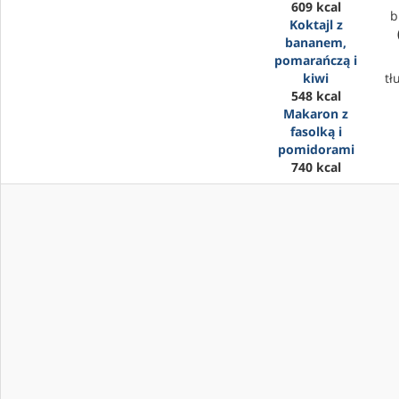
609 kcal
b
Koktajl z
bananem,
pomarańczą i
kiwi
tł
548 kcal
Makaron z
fasolką i
pomidorami
740 kcal