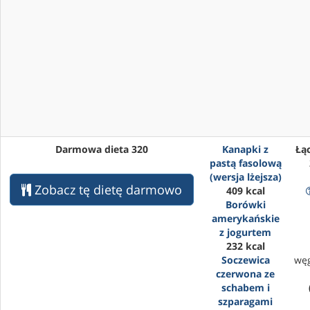
Darmowa dieta 320
Kanapki z
Łąc
pastą fasolową
(wersja lżejsza)
Zobacz tę dietę darmowo
409 kcal
Borówki
amerykańskie
z jogurtem
232 kcal
Soczewica
wę
czerwona ze
schabem i
szparagami