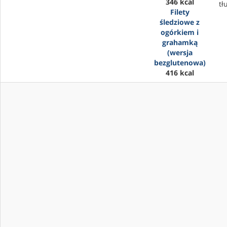
346 kcal
tł
Filety
śledziowe z
ogórkiem i
grahamką
(wersja
bezglutenowa)
416 kcal