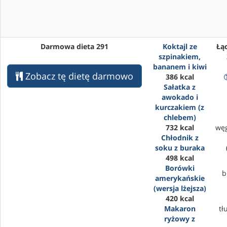
Darmowa dieta 291
Koktajl ze
Łąc
szpinakiem,
bananem i kiwi
Zobacz tę dietę darmowo
386 kcal
Sałatka z
awokado i
kurczakiem (z
chlebem)
732 kcal
wę
Chłodnik z
soku z buraka
498 kcal
Borówki
b
amerykańskie
(wersja lżejsza)
420 kcal
Makaron
tł
ryżowy z