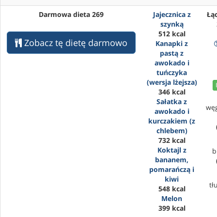
Darmowa dieta 269
Jajecznica z
Łąc
szynką
512 kcal
Zobacz tę dietę darmowo
Kanapki z
pastą z
awokado i
tuńczyka
(wersja lżejsza)
346 kcal
Sałatka z
wę
awokado i
kurczakiem (z
chlebem)
732 kcal
Koktajl z
b
bananem,
pomarańczą i
kiwi
tł
548 kcal
Melon
399 kcal