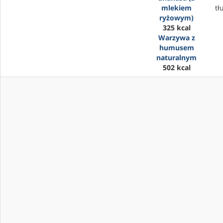
mlekiem
tł
ryżowym)
325 kcal
Warzywa z
humusem
naturalnym
502 kcal