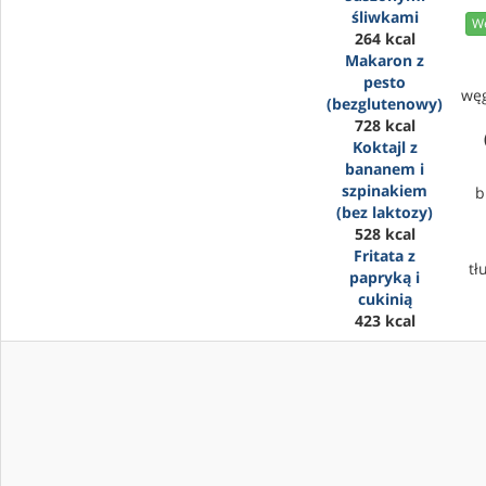
śliwkami
We
264 kcal
Makaron z
pesto
wę
(bezglutenowy)
728 kcal
Koktajl z
bananem i
szpinakiem
b
(bez laktozy)
528 kcal
Fritata z
tł
papryką i
cukinią
423 kcal