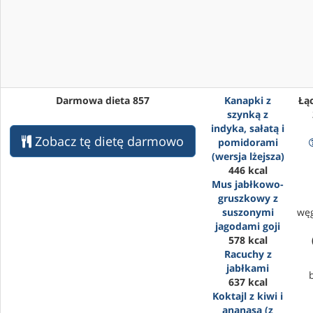
Darmowa dieta 857
Kanapki z
Łąc
szynką z
indyka, sałatą i
Zobacz tę dietę darmowo
pomidorami
(wersja lżejsza)
446 kcal
Mus jabłkowo-
gruszkowy z
suszonymi
wę
jagodami goji
578 kcal
Racuchy z
jabłkami
637 kcal
Koktajl z kiwi i
ananasa (z