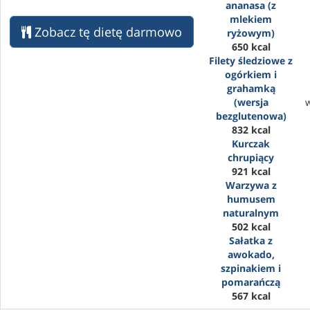
ananasa (z
mlekiem
Zobacz tę dietę darmowo
ryżowym)
650 kcal
Filety śledziowe z
ogórkiem i
grahamką
(wersja
bezglutenowa)
832 kcal
Kurczak
chrupiący
921 kcal
Warzywa z
humusem
naturalnym
502 kcal
Sałatka z
awokado,
szpinakiem i
pomarańczą
567 kcal