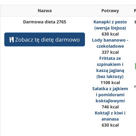
Nazwa
Potrawy
Darmowa dieta 2765
Kanapki z pesto
(wersja lżejsza)
630 kcal
Zobacz tę dietę darmowo
Lody bananowo -
czekoladowe
337 kcal
Frittata ze
szpinakiem i
kaszą jaglaną
(bez laktozy)
1108 kcal
Sałatka z jajkiem
i pomidorami
koktajlowymi
746 kcal
Koktajl z kiwi i
ananasa
630 kcal