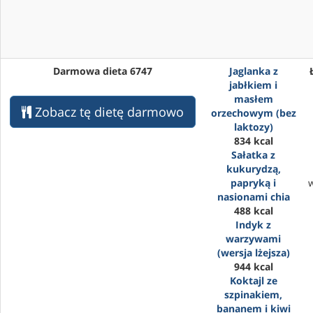
Darmowa dieta 6747
Jaglanka z
jabłkiem i
masłem
Zobacz tę dietę darmowo
orzechowym (bez
laktozy)
834 kcal
Sałatka z
kukurydzą,
papryką i
nasionami chia
488 kcal
Indyk z
warzywami
(wersja lżejsza)
944 kcal
Koktajl ze
szpinakiem,
bananem i kiwi