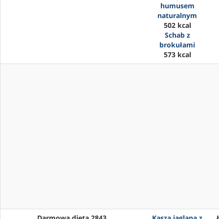
humusem
naturalnym
502 kcal
Schab z
brokułami
573 kcal
Darmowa dieta 2843
Kasza jaglana z