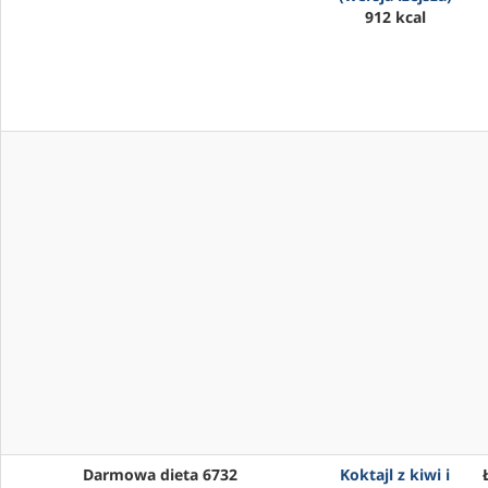
912 kcal
Darmowa dieta 6732
Koktajl z kiwi i