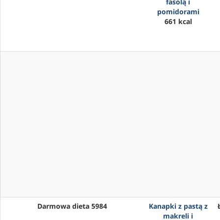
fasolą i
pomidorami
661 kcal
Darmowa dieta 5984
Kanapki z pastą z
makreli i