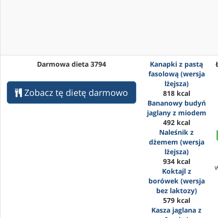
Darmowa dieta 3794
Kanapki z pastą
fasolową (wersja
lżejsza)
Zobacz tę dietę darmowo
818 kcal
Bananowy budyń
jaglany z miodem
492 kcal
Naleśnik z
dżemem (wersja
lżejsza)
934 kcal
Koktajl z
borówek (wersja
bez laktozy)
579 kcal
Kasza jaglana z