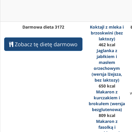
Darmowa dieta 3172
Koktajl z mleka i
brzoskwini (bez
laktozy)
Zobacz tę dietę darmowo
462 kcal
Jaglanka z
jabłkiem i
masłem
orzechowym
(wersja lżejsza,
bez laktozy)
650 kcal
Makaron z
kurczakiem i
brokułem (wersja
bezglutenowa)
809 kcal
Makaron z
fasolką i