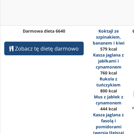
Darmowa dieta 6640
Koktajl ze
szpinakiem,
bananem i kiwi
Zobacz tę dietę darmowo
579 kcal
Kasza jaglana z
jabłkami i
cynamonem
760 kcal
Rukola z
tuńczykiem
800 kcal
Mus z jabłek z
cynamonem
444 kcal
Kasza jaglana z
fasolą i
pomidorami
(wersja lżejsza)