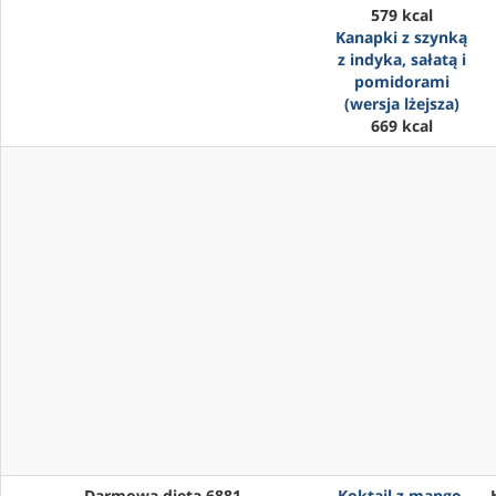
579 kcal
Kanapki z szynką
z indyka, sałatą i
pomidorami
(wersja lżejsza)
669 kcal
Darmowa dieta 6881
Koktajl z mango,