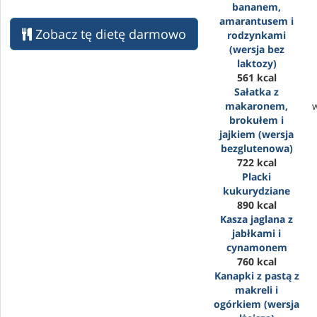
bananem,
amarantusem i
Zobacz tę dietę darmowo
rodzynkami
(wersja bez
laktozy)
561 kcal
Sałatka z
makaronem,
brokułem i
jajkiem (wersja
bezglutenowa)
722 kcal
Placki
kukurydziane
890 kcal
Kasza jaglana z
jabłkami i
cynamonem
760 kcal
Kanapki z pastą z
makreli i
ogórkiem (wersja