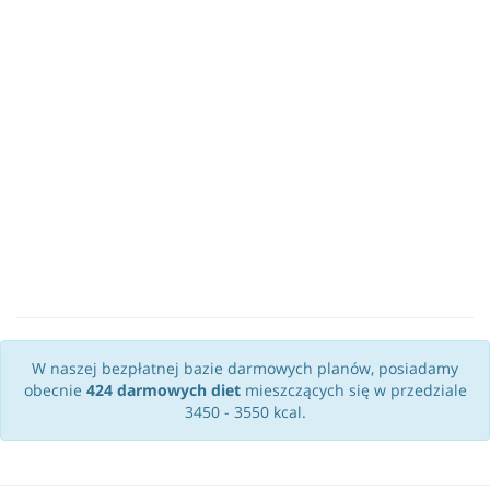
W naszej bezpłatnej bazie darmowych planów, posiadamy
obecnie
424 darmowych diet
mieszczących się w przedziale
3450 - 3550 kcal.